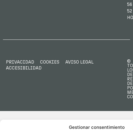
56
52
HO
©
PRIVACIDAD
COOKIES
AVISO LEGAL
TO
ACCESIBILIDAD
LO
DE
RE
DE
PO
M
C
Gestionar consentimiento