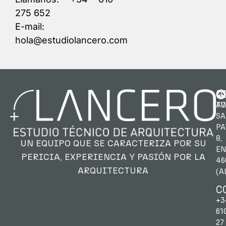
275 652
E-mail:
hola@estudiolancero.com
D
AV.
TO
SA
PA
8,
UN EQUIPO QUE SE CARACTERIZA POR SU
EN
PERICIA,
EXPERIENCIA Y PASIÓN POR LA
46
ARQUITECTURA
(A
C
+3
61
27