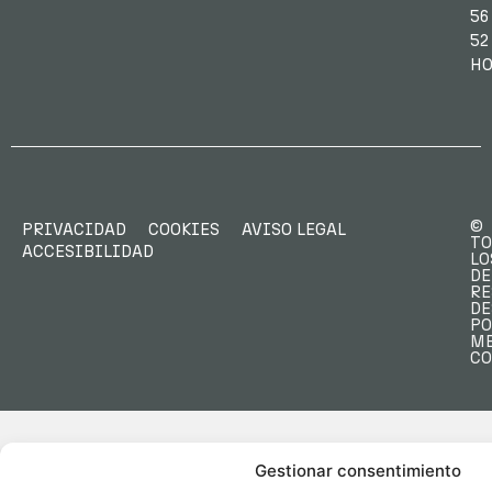
56
52
HO
©
PRIVACIDAD
COOKIES
AVISO LEGAL
TO
ACCESIBILIDAD
LO
DE
RE
DE
PO
M
C
Gestionar consentimiento