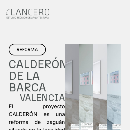
REFORMA
CALDERÓN
DE LA
BARCA
VALENCIA
El proyecto
CALDERÓN es una
reforma de zaguán
situada en la localidad