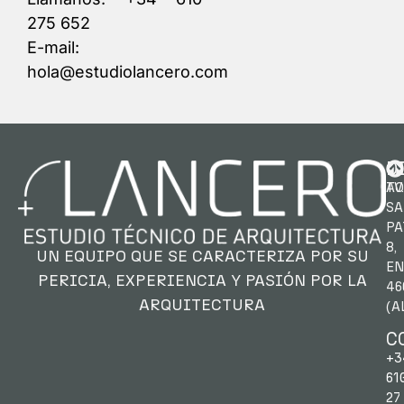
275 652
E-mail:
hola@estudiolancero.com
D
AV.
TO
SA
PA
8,
UN EQUIPO QUE SE CARACTERIZA POR SU
EN
PERICIA,
EXPERIENCIA Y PASIÓN POR LA
46
ARQUITECTURA
(A
C
+3
61
27