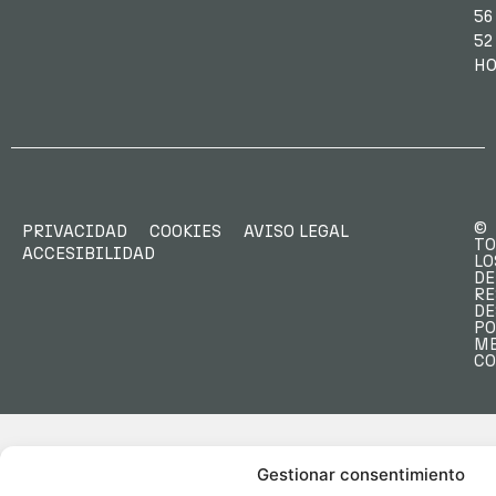
56
52
HO
©
PRIVACIDAD
COOKIES
AVISO LEGAL
TO
ACCESIBILIDAD
LO
DE
RE
DE
PO
M
C
Gestionar consentimiento