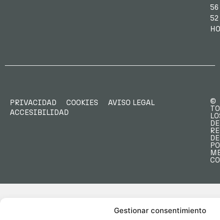
56
52
HO
©
PRIVACIDAD
COOKIES
AVISO LEGAL
TO
ACCESIBILIDAD
LO
DE
RE
DE
PO
M
C
Gestionar consentimiento