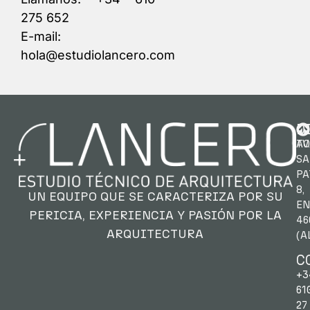
275 652
E-mail:
hola@estudiolancero.com
D
AV.
TO
SA
PA
8,
UN EQUIPO QUE SE CARACTERIZA POR SU
EN
PERICIA,
EXPERIENCIA Y PASIÓN POR LA
46
ARQUITECTURA
(A
C
+3
61
27