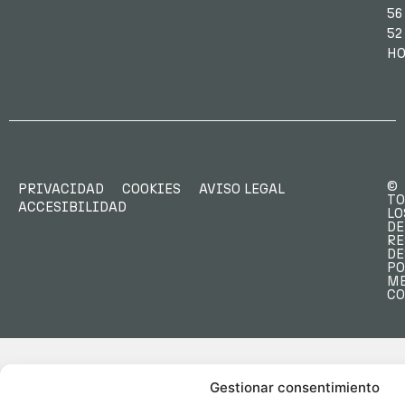
56
52
HO
©
PRIVACIDAD
COOKIES
AVISO LEGAL
TO
ACCESIBILIDAD
LO
DE
RE
DE
PO
M
C
Gestionar consentimiento