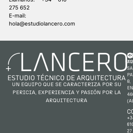
275 652
E-mail:
hola@estudiolancero.com
D
AV.
TO
SA
PA
8,
UN EQUIPO QUE SE CARACTERIZA POR SU
EN
PERICIA,
EXPERIENCIA Y PASIÓN POR LA
46
ARQUITECTURA
(A
C
+3
61
27